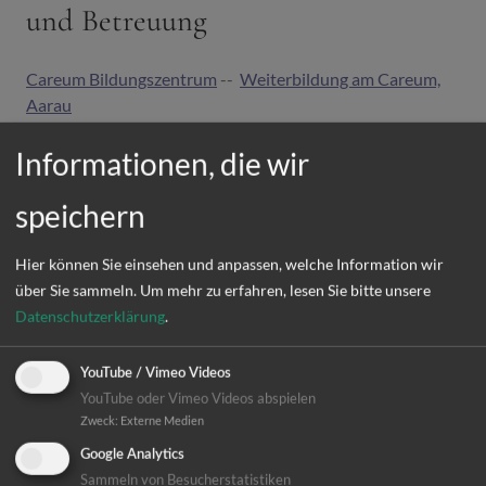
und Betreuung
Careum Bildungszentrum
--
Weiterbildung am Careum,
Aarau
Informationen, die wir
Kaleidos Fachhochschule -
Fachbereich Gesundheit
-
Palliative Care
speichern
OST - Fachhochschule Ostschweiz
(ehem. FHS St. Gallen)
Hier können Sie einsehen und anpassen, welche Information wir
ZAG, Kanton Zürich
über Sie sammeln.
Um mehr zu erfahren, lesen Sie bitte unsere
Datenschutzerklärung
.
Kantonsspital St. Gallen
YouTube / Vimeo Videos
YouTube oder Vimeo Videos abspielen
Zweck
:
Externe Medien
Für Berufsleute und interessierte
Google Analytics
Sammeln von Besucherstatistiken