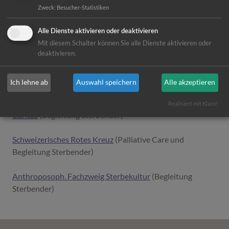
Laien
Zweck
:
Besucher-Statistiken
Soleo Akademie für Pflegeberufe Schweiz
Alle Dienste aktivieren oder deaktivieren
(Anthroposophische Pflege)
Mit diesem Schalter können Sie alle Dienste aktivieren oder
deaktivieren.
Artiset.ch
(ehem.
Curaviva.ch
)
Ich lehne ab
Auswahl speichern
Alle akzeptieren
Palliative Care und Organisationsethik
Realisiert mit Klaro!
Caritas
(Begleitung Sterbender)
Schweizerisches Rotes Kreuz
(Palliative Care und
Begleitung Sterbender)
Anthroposoph. Fachzweig Sterbekultur
(Begleitung
Sterbender)