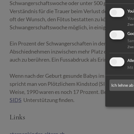
Schwangerschaftswoche oder unter 500 g noch nicht 
Verständnis für die Trauer beim Verlust der Schwange
You
oft der Wunsch, den Fötus bestatten zu können. In den
You
Zwe
Schwangerschaftswoche möglich, in einigen – wie etwa
Goo
Sam
Ein Prozent der Schwangerschaften in der Schweiz end
Zwe
Abschiednehmen inzwischen mehr Platz eingeräumt. Vie
auch zu berühren. Ein Fussabdruck als Erinnerungsstü
All
Mit
Wenn nach der Geburt gesunde Babys im Schlaf sterbe
spricht man von Plötzlichem Kindstod (SIDS). 2010 st
Ich lehne ab
Weise, 1990 waren es noch 17 Prozent. Betroffene kön
SIDS
Unterstützung finden.
Links
sternenkinder-eltern.ch