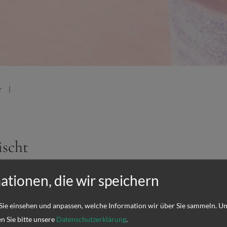
r
ischt
ationen, die wir speichern
oder nach der Geburt verstorben sind.
angerschaftswoche bei rund 17 Prozent und ab der 16.
Sie einsehen und anpassen, welche Information wir über Sie sammeln.
Um
isch gesehen gilt ein Fötus vor der 22.
en Sie bitte unsere
Datenschutzerklärung
.