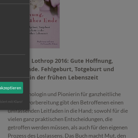
Hannah Lothrop 2016: Gute Hoffnung,
jähes Ende. Fehlgeburt, Totgeburt und
Verlust in der frühen Lebenszeit
 akzeptieren
Die Psychologin und Pionierin für ganzheitliche
Geburtsvorbereitung gibt den Betroffenen einen
isiert mit Klaro!
umfassenden Leitfaden in die Hand; sowohl für die
vielen ganz praktischen Entscheidungen, die
getroffen werden müssen, als auch für den eigenen
Prozess des Loslassens. Das Buch macht Mut, den