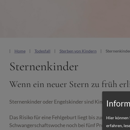
n
Home
Todesfall
Sterben von Kindern
Sternenkinde
Sternenkinder
Wenn ein neuer Stern zu früh erl
Inform
Sternenkinder oder Engelskinder sind Kinder, die vor 
Das Risiko für eine Fehlgeburt liegt bis zur 10. Schw
Hier können 
Schwangerschaftswoche noch bei fünf Prozent. Medizin
erfahren, les